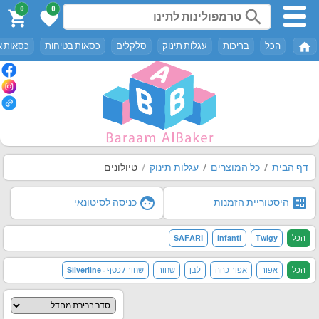
0
0
search
shopping_cart
favorite
home
הכל
בריכות
עגלות תינוק
סלקלים
כסאות בטיחות
כסאות א
דף הבית
כל המוצרים
עגלות תינוק
טיולונים
face
ballot
היסטוריית הזמנות
כניסה לסיטונאי
הכל
Twigy
infanti
SAFARI
הכל
אפור
אפור כהה
לבן
שחור
שחור / כסף - Silverline