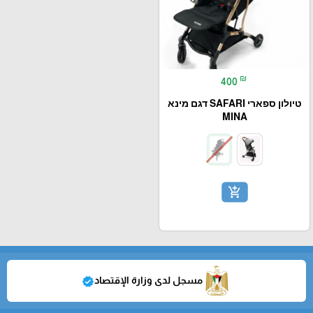
₪
400
טיולון ספארי SAFARI דגם מינא
MINA
add_shopping_cart
مسجل لدى وزارة الإقتصاد
verified