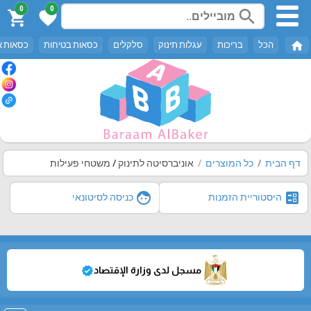
0
0
search
shopping_cart
favorite
home
הכל
בריכות
עגלות תינוק
סלקלים
כסאות בטיחות
כסאות א
דף הבית
כל המוצרים
אוניברסיטה לתינוק / משטחי פעילות
face
ballot
היסטוריית הזמנות
כניסה לסיטונאי
مسجل لدى وزارة الإقتصاد
verified