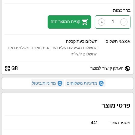
בחר כמות
shopping_cart
קניית המוצר הזה
+
-
אמצעי תשלום
תשלום בעת קבלה
המשלוח מגיע עם שליח עד הבית ואתם משלמים את
התשלום לשליח
qr_code
public
העתק קישור למוצר
QR
policy
policy
מדיניות משלוחים
מדיניות ביטול
פרטי מוצר
מספר מוצר
441