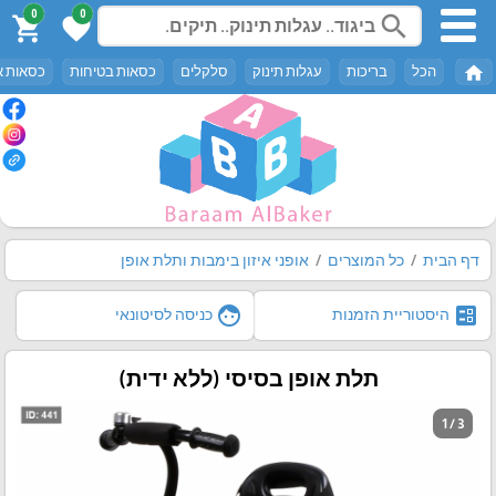
0
0
search
shopping_cart
favorite
home
הכל
בריכות
עגלות תינוק
סלקלים
כסאות בטיחות
כסאות א
דף הבית
כל המוצרים
אופני איזון בימבות ותלת אופן
face
ballot
היסטוריית הזמנות
כניסה לסיטונאי
תלת אופן בסיסי (ללא ידית)
1 / 3