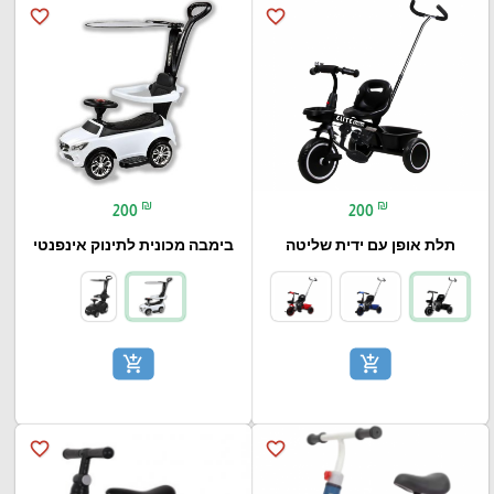
favorite_border
favorite_border
₪
₪
200
200
תלת אופן עם ידית שליטה
בימבה מכונית לתינוק אינפנטי
add_shopping_cart
add_shopping_cart
favorite_border
favorite_border