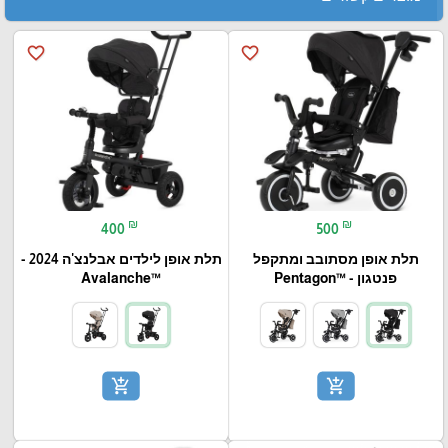
favorite_border
favorite_border
₪
₪
400
500
תלת אופן מסתובב ומתקפל
תלת אופן לילדים אבלנצ'ה 2024 -
פנטגון - ™Pentagon
™Avalanche
add_shopping_cart
add_shopping_cart