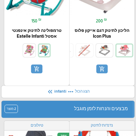
₪
₪
150
200
הליכון לתינוק דגם אייקון פלוס
טרמפולינה לתינוק אינפנטי
Icon Plus
אסטל Estelle Infanti
add_shopping_cart
add_shopping_cart
keyboard_double_arrow_left
more_horiz
הצג הכול
infanti
מבצעים והנחות לזמן מוגבל
2 מוצר
נדנדות לתינוק
טיולונים