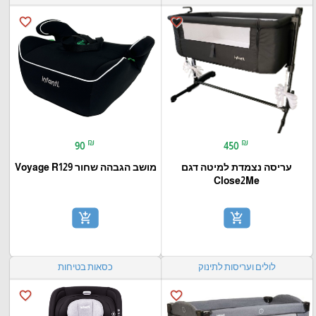
favorite_border
favorite_border
₪
₪
90
450
עריסה נצמדת למיטה דגם
מושב הגבהה שחור Voyage R129
Close2Me
add_shopping_cart
add_shopping_cart
לולים ועריסות לתינוק
כסאות בטיחות
favorite_border
favorite_border