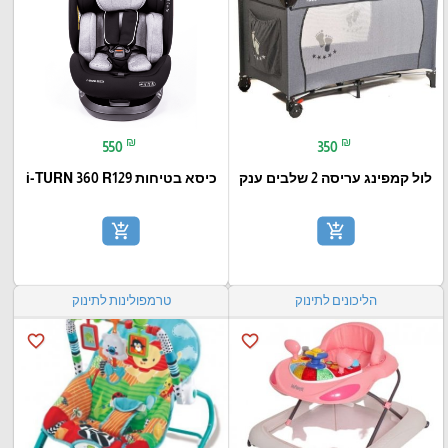
₪
₪
550
350
לול קמפינג עריסה 2 שלבים ענק
כיסא בטיחות i-TURN 360 R129
add_shopping_cart
add_shopping_cart
הליכונים לתינוק
טרמפולינות לתינוק
favorite_border
favorite_border