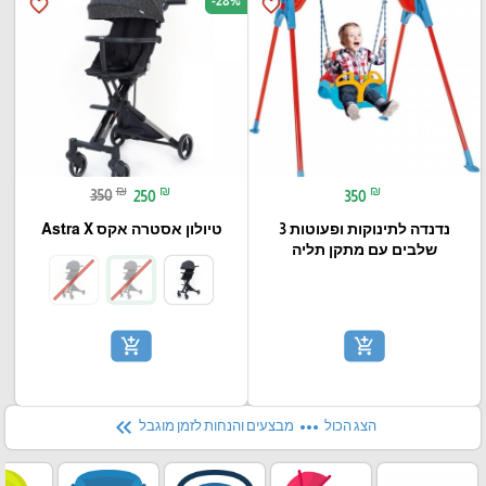
-28%
favorite_border
favorite_border
₪
₪
₪
350
250
350
נדנדה לתינוקות ופעוטות 3
טיולון אסטרה אקס Astra X
שלבים עם מתקן תליה
add_shopping_cart
add_shopping_cart
keyboard_double_arrow_left
more_horiz
הצג הכול
מבצעים והנחות לזמן מוגבל