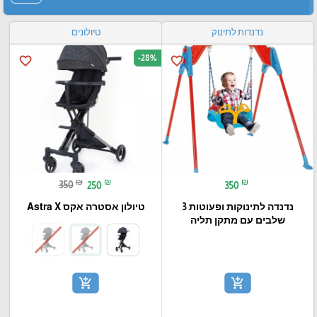
נדנדות לתינוק
טיולונים
-28%
favorite_border
favorite_border
₪
₪
₪
350
250
350
נדנדה לתינוקות ופעוטות 3
טיולון אסטרה אקס Astra X
שלבים עם מתקן תליה
add_shopping_cart
add_shopping_cart