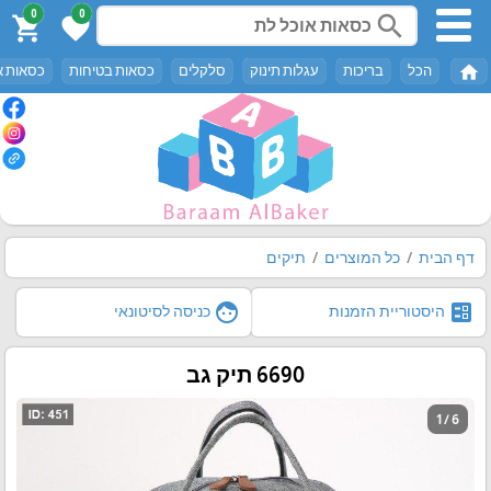
0
0
search
shopping_cart
favorite
home
הכל
בריכות
עגלות תינוק
סלקלים
כסאות בטיחות
כסאות א
דף הבית
כל המוצרים
תיקים
face
ballot
היסטוריית הזמנות
כניסה לסיטונאי
6690 תיק גב
1 / 6