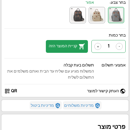
בחר צבע:
אפור
בחר כמות
shopping_cart
קניית המוצר הזה
+
-
אמצעי תשלום
תשלום בעת קבלה
המשלוח מגיע עם שליח עד הבית ואתם משלמים את
התשלום לשליח
qr_code
public
העתק קישור למוצר
QR
policy
policy
מדיניות משלוחים
מדיניות ביטול
פרטי מוצר