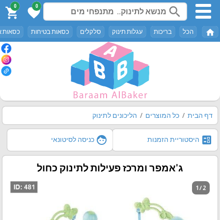
0
0
search
shopping_cart
favorite
home
הכל
בריכות
עגלות תינוק
סלקלים
כסאות בטיחות
כסאות א
דף הבית
כל המוצרים
הליכונים לתינוק
face
ballot
היסטוריית הזמנות
כניסה לסיטונאי
ג'אמפר ומרכז פעילות לתינוק כחול
1 / 2