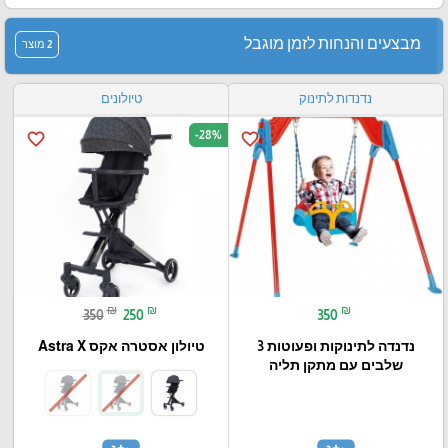
מבצעים והנחות לזמן מוגבל
2 מוצר
נדנדות לתינוק
טיולונים
-28%
favorite_border
favorite_border
₪
₪
₪
350
250
350
נדנדה לתינוקות ופעוטות 3
טיולון אסטרה אקס Astra X
שלבים עם מתקן תליה