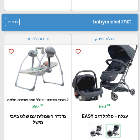
מותג babymichel
13 מוצר
עגלות תינוק
נדנדות לתינוק
favorite_border
favorite_border
₪
₪
250
650
עגלה + סלקל דגם EASY
נדנדה חשמלית עם שלט בייבי
מישל