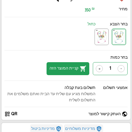
מחיר
₪
350
בחר הצבע
כחול
בחר כמות
shopping_cart
קניית המוצר הזה
+
-
אמצעי תשלום
תשלום בעת קבלה
המשלוח מגיע עם שליח עד הבית ואתם משלמים את
התשלום לשליח
qr_code
public
העתק קישור למוצר
QR
policy
policy
מדיניות משלוחים
מדיניות ביטול