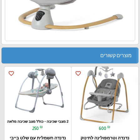
מוצרים קשורים
favorite_border
favorite_border
₪
₪
250
600
נדנדה וטרמפולינה לתינוק
נדנדה חשמלית עם שלט בייבי