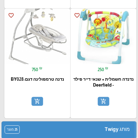
favorite_border
favorite_border
₪
₪
750
250
נדנדה חשמלית + שנאי דייר פילד
נדנה טרמפולינה דגם:BY028
- Deerfield
add_shopping_cart
add_shopping_cart
מותג Twigy
25 מוצר