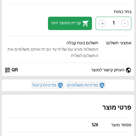
בחר כמות
shopping_cart
קניית המוצר הזה
+
-
אמצעי תשלום
תשלום בעת קבלה
המשלוח מגיע עם שליח עד הבית ואתם משלמים את
התשלום לשליח
qr_code
public
העתק קישור למוצר
QR
policy
policy
מדיניות משלוחים
מדיניות ביטול
פרטי מוצר
מספר מוצר
526