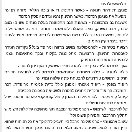
יד למשש ולגעת
פונקציית זיהוי תנועה – כאשר התינוק זז או בוכה הגלאי מזהה תנועה
ומפעיל את מנגנון הנדנוד, כאשר התינוק נרגע ונרדם יופסק הנדנוד
משענת גב מתכווננת – משענת הגב מתכווננת בעלת מנחים שונים: מצב
שינה, מצב משחק, מצב האכלה להתאמת תנוחה ותמיכה אופטימלית
לתינוק, משענת הגב כוללת רשת המאפשרת לבריזה וזרימת אוויר לעבור
דרכה בימי הקיץ החמים
רצועת בטיחות – לטרמפולינה מושב מרווח ומרופד בעל 5 נקודות חגירה
לאבטחת התינוק. הרצועות מתכווננות בקלות ובכך מתאימות עצמן
לצמיחה והתפתחות התינוק
גגון – לטרמפולינה גגון רחב להגנה מפני השמש, הגגון ניתן להסרה
כילה להגנה – כילה מיוחדת המותאמת לטרמפולינה למניעת חדירת
חרקים ויתושים טורדניים להבטחת פינה שלווה ומרגיעה
ריפוד מפנק – ריפוד איכותי ומפנק כולל כרית פנימית מרופדת, רכה
ותומכת. הריפוד והכרית ניתנים להסרה ולשטיפה במכונת הכביסה
קיפול קומפקטי – לטרמפולינה מנגנון קיפול קומפקטי לאחסון וחסכון יעיל
ומותאם לנסיעות וטיולים
קל להרכבה ולשימוש – הטרמפולינה עוצבה תוך מחשבה על קלות השימוש
תהליך ההרכבה והפירוק פשוט וקל
עיצוב ארגונומי – טרמפולינה מרבל ביי תעניק לתינוקך את כל הנוחות שהוא
צריך הודות למצב שכיבה כמעט מלא, נדנדה עם מנגנן תנועות מצד לצד