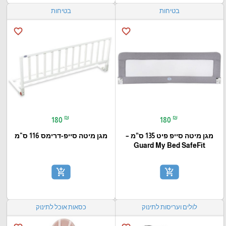
בטיחות
בטיחות
favorite_border
favorite_border
₪
₪
180
180
מגן מיטה סייפ פיט 135 ס”מ –
מגן מיטה סייפ-דרימס 116 ס"מ
Guard My Bed SafeFit
add_shopping_cart
add_shopping_cart
לולים ועריסות לתינוק
כסאות אוכל לתינוק