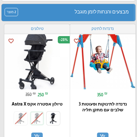
מבצעים והנחות לזמן מוגבל
2 מוצר
נדנדות לתינוק
טיולונים
-28%
favorite_border
favorite_border
₪
₪
₪
350
250
350
נדנדה לתינוקות ופעוטות 3
טיולון אסטרה אקס Astra X
שלבים עם מתקן תליה