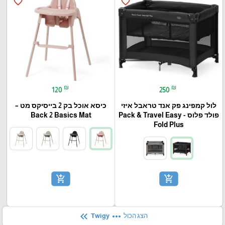
favorite_border
favorite_border
₪
₪
120
250
לול קמפינג פק אנד טראבל איזי
כיסא אוכל בק 2 בייסיקס מט –
פולד פלוס - Pack & Travel Easy
Back 2 Basics Mat
Fold Plus
add_shopping_cart
add_shopping_cart
keyboard_double_arrow_left
more_horiz
הצג הכול
Twigy