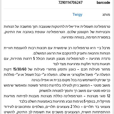
7290114706247
barcode
מותג
Twigy
טרמפולינה חשמלית אידיאלית לתינוקות שעוצבה תוך מחשבה על הנוחות
והבטיחות של הקטנטן שלכם. הטרמפולינה עוטפת באהבה את התינוק,
במסגרת חמימה, בטוחה ומרגיעה.
מרבל ביי היא טרמפולינה רב שימושית עם תכונות רבות להעצמת חוויית
הנוחות וההנאה ותעניק לתינוקכם את הרוגע המושלם.
נדנדה מרגיעה – לטרמפולינה מנגנון תנועה הכולל 5 דרגות מהירות, עם
תנועות נדנוד חלקות ומרגיעות מצד לצד
מחזור פעילות חכם – כוונון ותזמון מחזורי פעילות של 15/30/60 דקות
הפעלה ע”י פאנל אלקטרוני או שלט. הפעלה ע”י כבל חשמל או ע”י סוללות
כך שניתן להשתמש בה בכל מקום בבית או אפילו בגינה
מושב סטטי – המושב ניתן לנעילה בלחיצת כפתור פשוטה ומאפשר שימוש
ככיסא סטטי עם מושב רך ותומך למנוחה ולמשחק
12 סוגי מנגינות – הטרמפולינה כוללת מנגינות מובנות לפיתוח מודעות
מוזיקלית, בנוסף 5 נעימות טבע מרגיעות באמצעות השלט בלבד
צעצועי בד תלויים – כולל 2 צעצועים תלויים, נשלפים ומתכווננים לעידוד
ההתפתחות חושית, הצעצועים מושכים את תשומת לב התינוק, להושיט