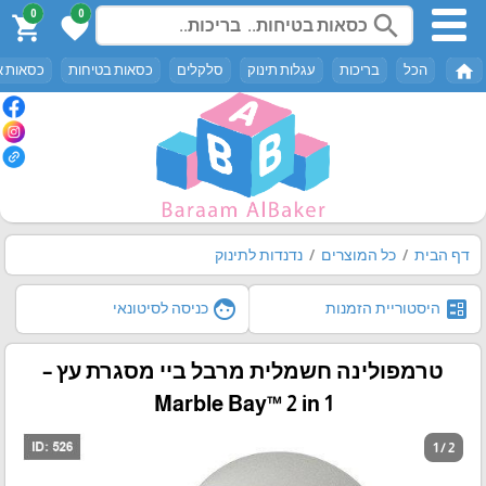
0
0
search
shopping_cart
favorite
home
הכל
בריכות
עגלות תינוק
סלקלים
כסאות בטיחות
כסאות א
דף הבית
כל המוצרים
נדנדות לתינוק
face
ballot
היסטוריית הזמנות
כניסה לסיטונאי
טרמפולינה חשמלית מרבל ביי מסגרת עץ –
Marble Bay™ 2 in 1
1 / 2