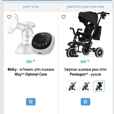
אופני איזון בימבות ותלת אופן
אביזרי תינוק
favorite_border
favorite_border
₪
₪
300
500
תלת אופן מסתובב ומתקפל
משאבת חלב חשמלית - Milky
פנטגון - ™Pentagon
Way™ Optimal Care
add_shopping_cart
add_shopping_cart