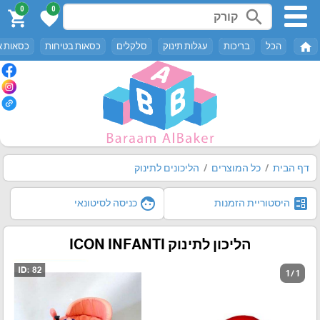
0
0
search
shopping_cart
favorite
home
הכל
בריכות
עגלות תינוק
סלקלים
כסאות בטיחות
כסאות א
דף הבית
כל המוצרים
הליכונים לתינוק
face
ballot
היסטוריית הזמנות
כניסה לסיטונאי
הליכון לתינוק ICON INFANTI
1 / 1