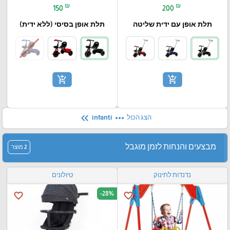
₪
₪
150
200
תלת אופן עם ידית שליטה
תלת אופן בסיסי (ללא ידית)
add_shopping_cart
add_shopping_cart
keyboard_double_arrow_left
more_horiz
הצג הכול
infanti
מבצעים והנחות לזמן מוגבל
2 מוצר
נדנדות לתינוק
טיולונים
-28%
favorite_border
favorite_border