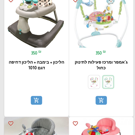
₪
₪
350
350
ג'אמפר ומרכז פעילות לתינוק
הליכון + בימבה + הליכון דחיפה
כחול
דגם 1010
add_shopping_cart
add_shopping_cart
favorite_border
favorite_border