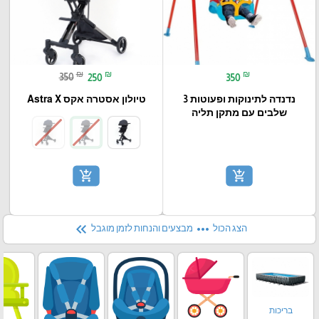
₪
₪
₪
350
250
350
נדנדה לתינוקות ופעוטות 3
טיולון אסטרה אקס Astra X
שלבים עם מתקן תליה
add_shopping_cart
add_shopping_cart
keyboard_double_arrow_left
more_horiz
הצג הכול
מבצעים והנחות לזמן מוגבל
בריכות