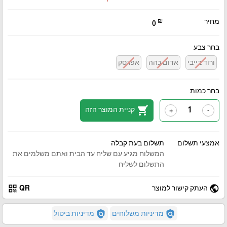
מחיר
₪
0
בחר צבע
ורוד בייבי
אדום כהה
אפרסק
בחר כמות
shopping_cart
קניית המוצר הזה
+
-
אמצעי תשלום
תשלום בעת קבלה
המשלוח מגיע עם שליח עד הבית ואתם משלמים את
התשלום לשליח
qr_code
public
העתק קישור למוצר
QR
policy
policy
מדיניות משלוחים
מדיניות ביטול