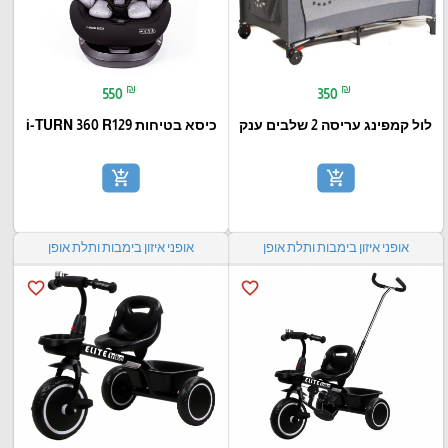
₪
₪
550
350
לול קמפינג עריסה 2 שלבים ענק
כיסא בטיחות i-TURN 360 R129
add_shopping_cart
add_shopping_cart
אופני איזון בימבות ותלת אופן
אופני איזון בימבות ותלת אופן
favorite_border
favorite_border