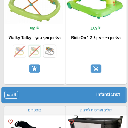
₪
₪
350
450
הליכון רייד און 1-2-3 Ride On
הליכון ווקי טוקי - Walky Talky
add_shopping_cart
add_shopping_cart
מותג infanti
16 מוצר
לולים ועריסות לתינוק
בוסטרים
favorite_border
favorite_border